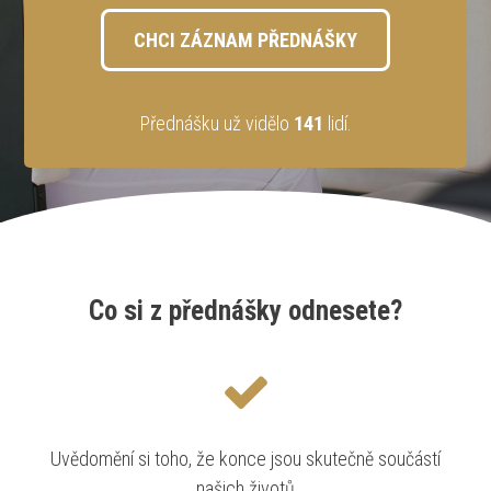
CHCI ZÁZNAM PŘEDNÁŠKY
Přednášku už vidělo
141
lidí.
Co si z přednášky odnesete?
Uvědomění si toho, že konce jsou skutečně součástí
našich životů