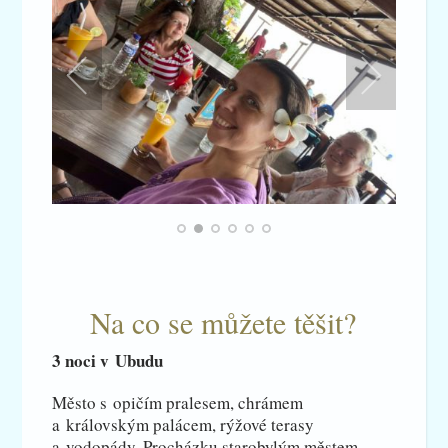
Na co se můžete těšit?
3 noci v Ubudu
Město s opičím pralesem, chrámem
a královským palácem, rýžové terasy
a vodopády. Procházku starobylým městem