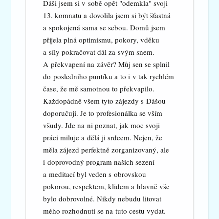
Dáši jsem si v sobě opět "odemkla" svoji
13. komnatu a dovolila jsem si být šťastná
a spokojená sama se sebou. Domů jsem
přijela plná optimismu, pokory, vděku
a síly pokračovat dál za svým snem.
A překvapení na závěr? Můj sen se splnil
do posledního puntíku a to i v tak rychlém
čase, že mě samotnou to překvapilo.
Každopádně všem tyto zájezdy s Dášou
doporučuji. Je to profesionálka se vším
všudy. Jde na ni poznat, jak moc svoji
práci miluje a dělá ji srdcem. Nejen, že
měla zájezd perfektně zorganizovaný, ale
i doprovodný program našich sezení
a meditací byl veden s obrovskou
pokorou, respektem, klidem a hlavně vše
bylo dobrovolné. Nikdy nebudu litovat
mého rozhodnutí se na tuto cestu vydat.