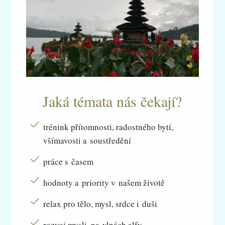
Jaká témata nás čekají?
trénink přítomnosti, radostného bytí,
všímavosti a soustředění
práce s časem
hodnoty a priority v našem životě
relax pro tělo, mysl, srdce i duši
rozvoj mysli, na vlnách alfy