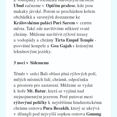
Ubud
Opičím pralese
začneme v
, kde jsou
makaky jávské. Potom se procházkou kolem
obchůdků a suvenýrů dostaneme ke
Královskému paláci Puri Sarem
v centru
města. Také zde navštívíme některé svaté
chrámy. Můžeme navštívit rýžové terasy
Tirta Empul Temple
a vodopády a chrámy
-
Goa Gajah
posvátné koupele a
s krásnými
leknínovými jezírky.
3 noci v Sidemenu
Téměr v srdci Bali oblast plná rýžových polí,
milých místních lidí, chrámů, odpočinku
a prostoru pro zastavení. Můžeme se vydat
Mt. Batur
k hoře
, která se vyjímá nad
stejnojmenným jezerem. Poté putovat mezi
rýžovými políčky
k největšímu hinduistickému
Pura Besakih
chrámu ostrova
, který se ukrývá
Gunung
v džungli pod nejvyšší sopkou ostrova