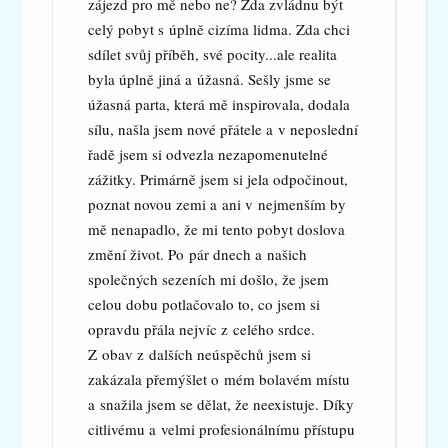
zájezd pro mě nebo ne? Zda zvládnu být
celý pobyt s úplně cizíma lidma. Zda chci
sdílet svůj příběh, své pocity...ale realita
byla úplně jiná a úžasná. Sešly jsme se
úžasná parta, která mě inspirovala, dodala
sílu, našla jsem nové přátele a v neposlední
řadě jsem si odvezla nezapomenutelné
zážitky. Primárně jsem si jela odpočinout,
poznat novou zemi a ani v nejmenším by
mě nenapadlo, že mi tento pobyt doslova
změní život. Po pár dnech a našich
společných sezeních mi došlo, že jsem
celou dobu potlačovalo to, co jsem si
opravdu přála nejvíc z celého srdce.
Z obav z dalších neúspěchů jsem si
zakázala přemýšlet o mém bolavém místu
a snažila jsem se dělat, že neexistuje. Díky
citlivému a velmi profesionálnímu přístupu