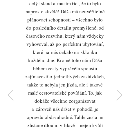
ktorý treba vidieť a zažiť. Ďakujem
celý Island a musím říct, že to bylo
naprosto skvělé! Dáša má neuvěřitelné
za možnosť že som tam mohol byť.
plánovací schopnosti – všechno bylo
Mirek
do posledního detailu promyšlené, od
časového rozvrhu, který nám vždycky
vyhovoval, až po perfektní ubytování,
které na nás čekalo na sklonku
každého dne. Kromě toho nám Dáša
během cesty vyprávěla spoustu
zajímavostí o jednotlivých zastávkách,
takže to nebyla jen jízda, ale i takové
malé cestovatelské povídání. To, jak
dokáže všechno zorganizovat
a zároveň nás držet v pohodě, je
opravdu obdivuhodné. Tahle cesta mi
zůstane dlouho v hlavě – nejen kvůli