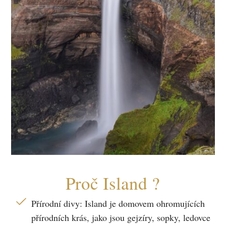
Proč Island ?
Přírodní divy: Island je domovem ohromujících
přírodních krás, jako jsou gejzíry, sopky, ledovce