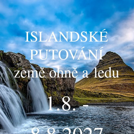
ISLANDSKÉ
PUTOVÁNÍ
země ohně a ledu
1.8. -
8.8.2027