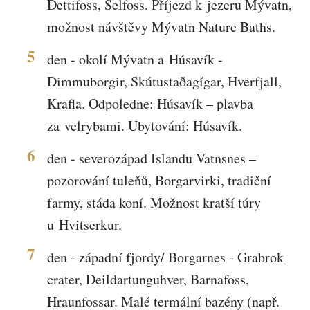
Dettifoss, Selfoss. Příjezd k jezeru Mývatn,
možnost návštěvy Mývatn Nature Baths.
5
den - okolí Mývatn a Húsavík -
Dimmuborgir, Skútustaðagígar, Hverfjall,
Krafla. Odpoledne: Húsavík – plavba
za velrybami. Ubytování: Húsavík.
6
den - severozápad Islandu Vatnsnes –
pozorování tuleňů, Borgarvirki, tradiční
farmy, stáda koní. Možnost kratší túry
u Hvitserkur.
7
den - západní fjordy/ Borgarnes - Grabrok
crater, Deildartunguhver, Barnafoss,
Hraunfossar. Malé termální bazény (např.