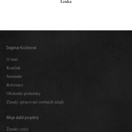
Lenka
Dagmar Kožinová
O mně
Koučink
Semináře
Reference
Obchodní podmínky
Zásady zpracování osobních údajů
Moje další projekty
Ženské cykly