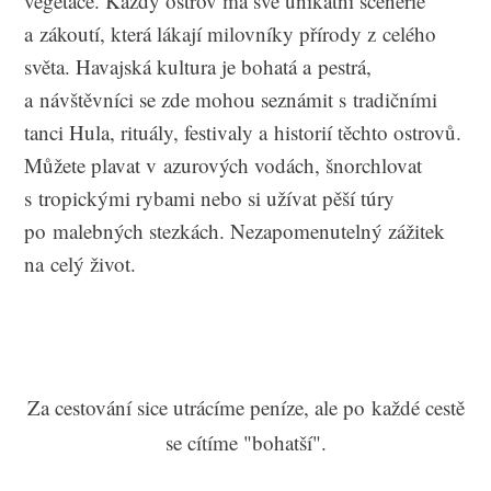
vegetace. Každý ostrov má své unikátní scenérie
a zákoutí, která lákají milovníky přírody z celého
světa. Havajská kultura je bohatá a pestrá,
a návštěvníci se zde mohou seznámit s tradičními
tanci Hula, rituály, festivaly a historií těchto ostrovů.
Můžete plavat v azurových vodách, šnorchlovat
s tropickými rybami nebo si užívat pěší túry
po malebných stezkách. Nezapomenutelný zážitek
na celý život.
Za cestování sice utrácíme peníze, ale po každé cestě
se cítíme "bohatší".