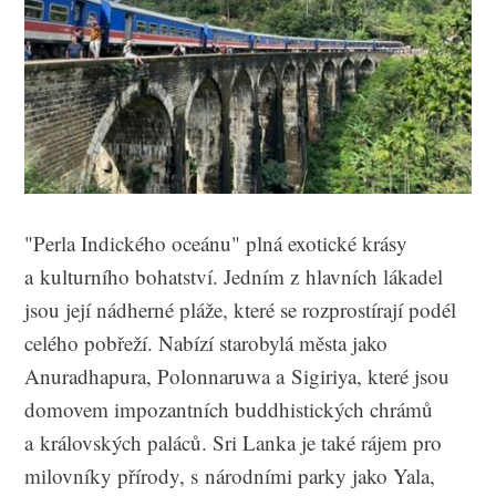
"Perla Indického oceánu" plná exotické krásy
a kulturního bohatství. Jedním z hlavních lákadel
jsou její nádherné pláže, které se rozprostírají podél
celého pobřeží. Nabízí starobylá města jako
Anuradhapura, Polonnaruwa a Sigiriya, které jsou
domovem impozantních buddhistických chrámů
a královských paláců. Sri Lanka je také rájem pro
milovníky přírody, s národními parky jako Yala,