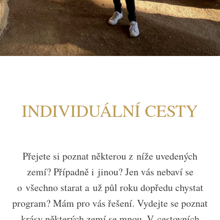
INDIVIDUÁLNÍ CESTY
Přejete si poznat některou z níže uvedených
zemí? Případně i jinou? Jen vás nebaví se
o všechno starat a už půl roku dopředu chystat
program? Mám pro vás řešení. Vydejte se poznat
krásy některých zemí se mnou. V cestovních