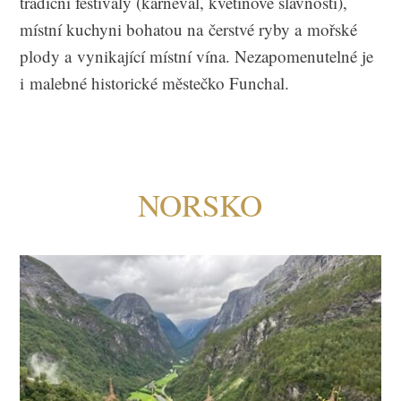
tradiční festivaly (karneval, květinové slavnosti),
místní kuchyni bohatou na čerstvé ryby a mořské
plody a vynikající místní vína. Nezapomenutelné je
i malebné historické městečko Funchal.
NORSKO