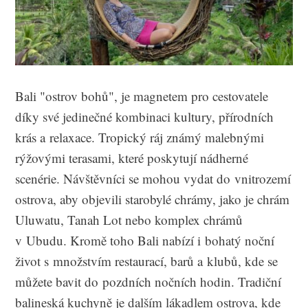
Bali "ostrov bohů", je magnetem pro cestovatele
díky své jedinečné kombinaci kultury, přírodních
krás a relaxace. Tropický ráj známý malebnými
rýžovými terasami, které poskytují nádherné
scenérie. Návštěvníci se mohou vydat do vnitrozemí
ostrova, aby objevili starobylé chrámy, jako je chrám
Uluwatu, Tanah Lot nebo komplex chrámů
v Ubudu. Kromě toho Bali nabízí i bohatý noční
život s množstvím restaurací, barů a klubů, kde se
můžete bavit do pozdních nočních hodin. Tradiční
balineská kuchyně je dalším lákadlem ostrova, kde