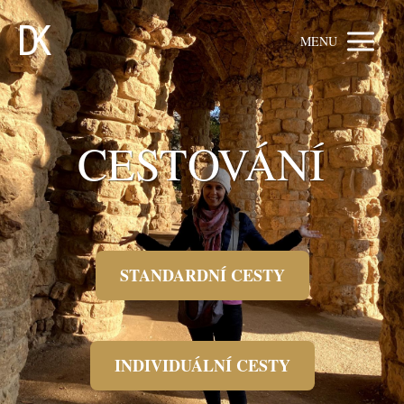
MENU
CESTOVÁNÍ
STANDARDNÍ CESTY
INDIVIDUÁLNÍ CESTY