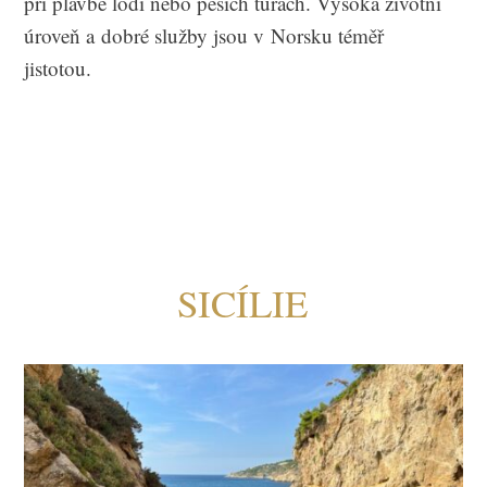
při plavbě lodí nebo pěších túrách. Vysoká životní
úroveň a dobré služby jsou v Norsku téměř
jistotou.
SICÍLIE