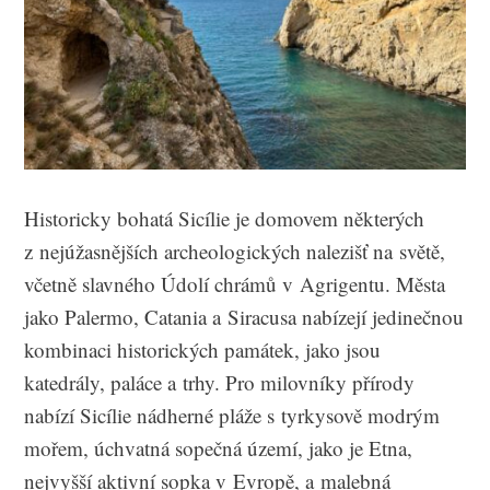
Historicky bohatá Sicílie je domovem některých
z nejúžasnějších archeologických nalezišť na světě,
včetně slavného Údolí chrámů v Agrigentu. Města
jako Palermo, Catania a Siracusa nabízejí jedinečnou
kombinaci historických památek, jako jsou
katedrály, paláce a trhy. Pro milovníky přírody
nabízí Sicílie nádherné pláže s tyrkysově modrým
mořem, úchvatná sopečná území, jako je Etna,
nejvyšší aktivní sopka v Evropě, a malebná