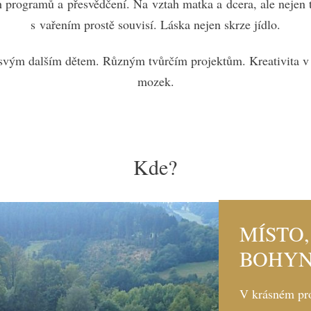
h programů a přesvědčení. Na vztah matka a dcera, ale nejen
s vařením prostě souvisí. Láska nejen skrze jídlo.
svým dalším dětem. Různým tvůrčím projektům. Kreativita v 
mozek.
Kde?
MÍSTO,
BOHY
V krásném pro