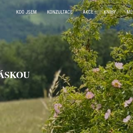
KDO JSEM
KONZULTACE
AKCE
KNIHY
MÉ
LÁSKOU
LÁSKOU
LÁSKOU