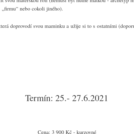
lit svou mateřskou roli (nemusí být nutně matkou - archetyp m
, „firmu“ nebo cokoli jiného).
která doprovodí svou maminku a užije si to s ostatními (dopo
Termín: 25.- 27.6.2021
Cena: 3 900 Kč - kurzovné