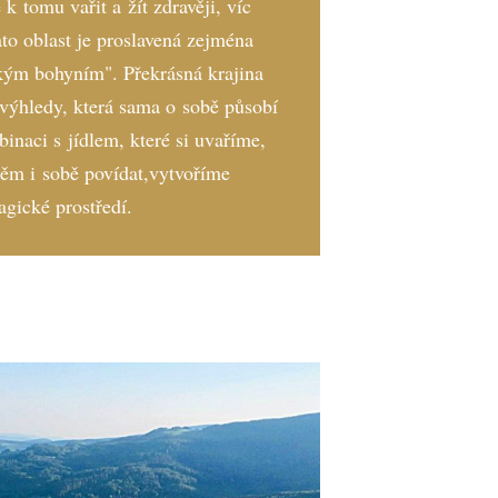
 k tomu vařit a žít zdravěji, víc
to oblast je proslavená zejména
kým bohyním". Překrásná krajina
výhledy, která sama o sobě působí
inaci s jídlem, které si uvaříme,
ěm i sobě povídat,vytvoříme
ické prostředí.